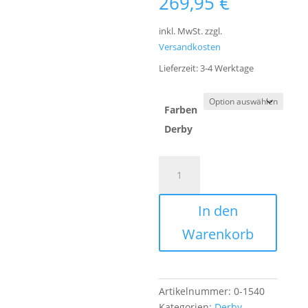
269,95
€
inkl. MwSt.
zzgl.
Versandkosten
Lieferzeit:
3-4 Werktage
Farben
Derby
COLLEGEMAPPE
A
DERBY
l
Menge
t
In den
e
r
Warenkorb
n
a
t
i
Artikelnummer:
0-1540
v
Kategorien:
Derby
,