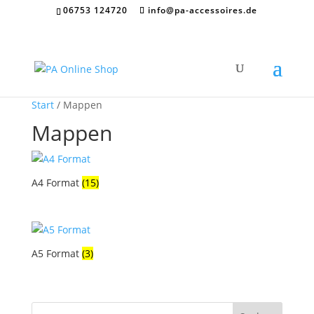
06753 124720
info@pa-accessoires.de
Start
/ Mappen
Mappen
A4 Format
(15)
A5 Format
(3)