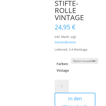
STIFTE-
ROLLE
VINTAGE
24,95
€
inkl. MwSt.
zzgl.
Versandkosten
Lieferzeit:
3-4 Werktage
Farben
Vintage
STIFTE-
A
ROLLE
l
VINTAGE
t
In den
Menge
e
r