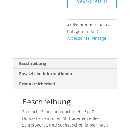
Warenkorb
n
a
t
i
Artikelnummer:
0-3027
v
Kategorien:
Stifte-
e
Accessoires
,
Vintage
:
Beschreibung
Zusätzliche Informationen
Produktsicherheit
Beschreibung
So macht Schreiben noch mehr Spaß!
Du hast
einen
tollen
Stift oder ein edles
Schreibgerät, und suchst schon länger nach