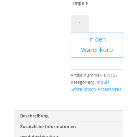
Impuls
SCHREIBUNTERLAGE
A
63
l
x
t
In den
43
e
cm
r
Warenkorb
IMPULS
n
Menge
a
t
i
Artikelnummer:
0-1107
v
Kategorien:
Impuls
,
e
Schreibtisch-Accessoires
:
Beschreibung
Zusätzliche Informationen