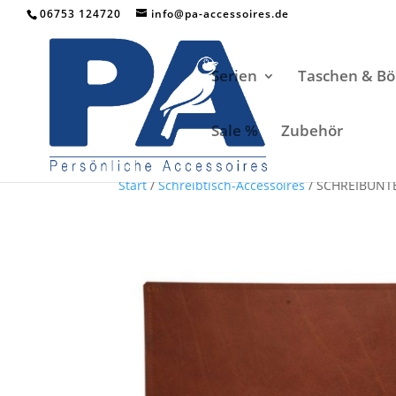
06753 124720
info@pa-accessoires.de
Serien
Taschen & Bö
Sale %
Zubehör
Start
/
Schreibtisch-Accessoires
/ SCHREIBUNTE