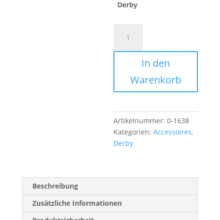
Derby
SCHLÜSSELANHÄNGER
A
BERLIN
l
DERBY
t
In den
Menge
e
r
Warenkorb
n
a
t
i
Artikelnummer:
0-1638
v
Kategorien:
Accessoires
,
e
Derby
:
Beschreibung
Zusätzliche Informationen