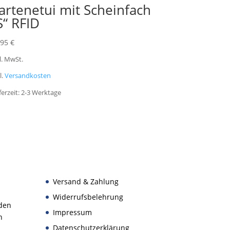
artenetui mit Scheinfach
S“ RFID
,95
€
l. MwSt.
l.
Versandkosten
ferzeit:
2-3 Werktage
Versand & Zahlung
Widerrufsbelehrung
den
Impressum
n
Datenschutzerklärung