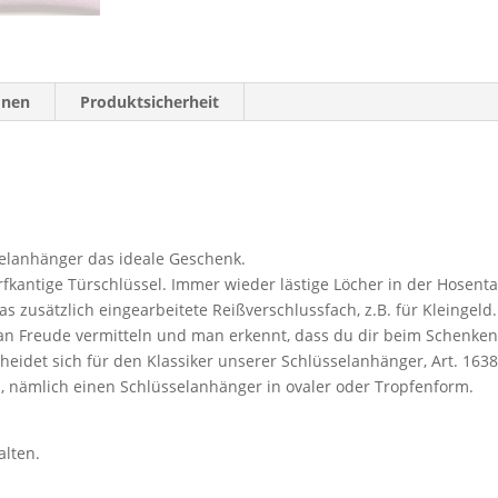
onen
Produktsicherheit
selanhänger das ideale Geschenk.
rfkantige Türschlüssel. Immer
wieder lästige Löcher in der Hosenta
as zusätzlich eingearbeitete Reißverschlu
ss
fach, z.B. für Kleingeld.
an
Freude vermitteln und man erkennt
,
das
s
du dir beim Schenken
heidet sich für den Klassiker unser
er
Schlüsselanhänger, Art. 1638
, nämlich eine
n
Schlüsselanhänger in
o
valer oder
Tropfenform.
alten.