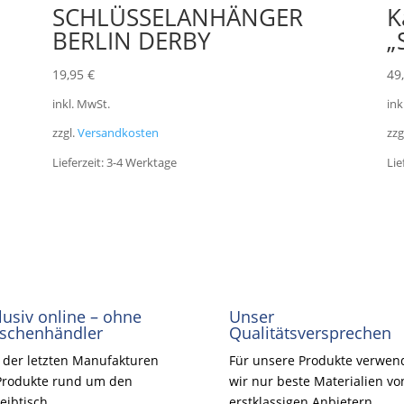
SCHLÜSSELANHÄNGER
K
BERLIN DERBY
„
19,95
€
49
inkl. MwSt.
ink
zzgl.
Versandkosten
zzg
Lieferzeit:
3-4 Werktage
Lie
lusiv online – ohne
Unser
schenhändler
Qualitätsversprechen
 der letzten Manufakturen
Für unsere Produkte verwen
Produkte rund um den
wir nur beste Materialien vo
eibtisch.
erstklassigen Anbietern.