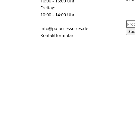
10:00 - 16:00 Uhr
Freitag:
10:00 - 14:00 Uhr
Suc
info@pa-accessoires.de
nach
Suc
Kontaktformular