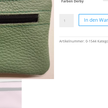
Farben Derby
RV-
In den Wa
SCHLÜSSELETUI
FÜR
GROßE
AUTOSCHLÜSSEL
Artikelnummer:
0-1544
Katego
DERBY
Menge