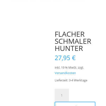
FLACHER
SCHMALER
HUNTER
27,95
€
inkl. 19 % MwSt.
zzgl.
Versandkosten
Lieferzeit:
3-4 Werktage
FLACHER
A
SCHMALER
l
HUNTER
t