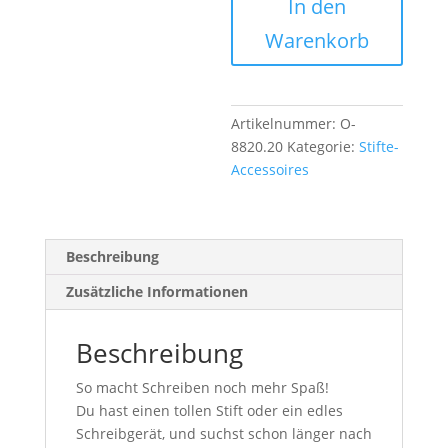
In den
Menge
e
r
Warenkorb
n
a
t
i
Artikelnummer:
O-
v
8820.20
Kategorie:
Stifte-
e
Accessoires
:
Beschreibung
Zusätzliche Informationen
Beschreibung
So macht Schreiben noch mehr Spaß!
Du hast
einen
tollen
Stift oder ein edles
Schreibgerät, und suchst schon länger nach