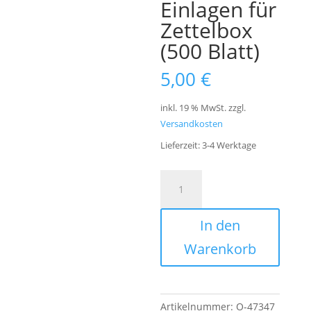
Einlagen für
Zettelbox
(500 Blatt)
5,00
€
inkl. 19 % MwSt.
zzgl.
Versandkosten
Lieferzeit:
3-4 Werktage
Einlagen
A
für
l
Zettelbox
t
In den
(500
e
Blatt)
r
Warenkorb
Menge
n
a
t
i
Artikelnummer:
O-47347