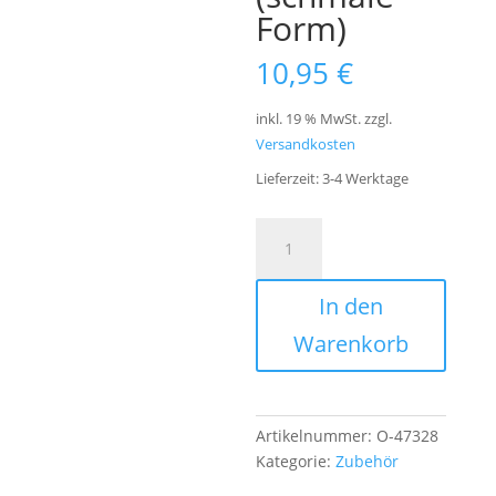
Form)
10,95
€
inkl. 19 % MwSt.
zzgl.
Versandkosten
Lieferzeit:
3-4 Werktage
A4
A
Klemmbrett
l
für
t
In den
Schreibmappen
e
(schmale
r
Warenkorb
Form)
n
Menge
a
t
i
Artikelnummer:
O-47328
v
Kategorie:
Zubehör
e