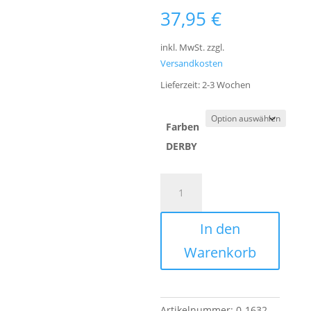
37,95
€
inkl. MwSt.
zzgl.
Versandkosten
Lieferzeit:
2-3 Wochen
Farben
DERBY
2er
A
STIFTE-
l
ETUI
t
In den
DERBY
e
mit
r
Warenkorb
Lasche
n
Menge
a
t
i
Artikelnummer:
0-1632