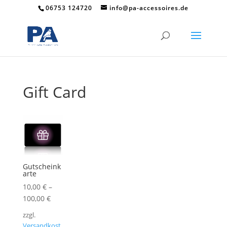
06753 124720
info@pa-accessoires.de
Gift Card
Gutscheink
arte
10,00
€
–
100,00
€
zzgl.
Versandkost